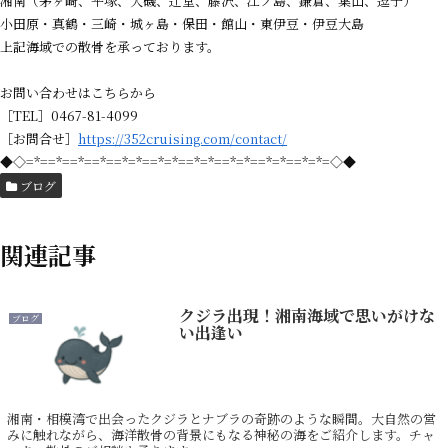
湘南（茅ヶ崎、平塚、大磯、辻堂、藤沢、江ノ島、鎌倉、葉山、逗子）
小田原・真鶴・三崎・城ヶ島・保田・館山・東伊豆・伊豆大島
上記海域での散骨を承っております。
お問い合わせはこちらから
［TEL］0467-81-4099
［お問合せ］
https://352cruising.com/contact/
◆◇=*==*==*==*==*=*==*=*==*=*==*=*==*=*==*=*=◇◆
ブログ
関連記事
クジラ出現！湘南海域で思いがけな
ブログ
い出逢い
湘南・相模湾で出会ったクジラとナブラの奇跡のような瞬間。大自然の営
みに触れながら、海洋散骨の背景にもなる神秘の海をご紹介します。チャ