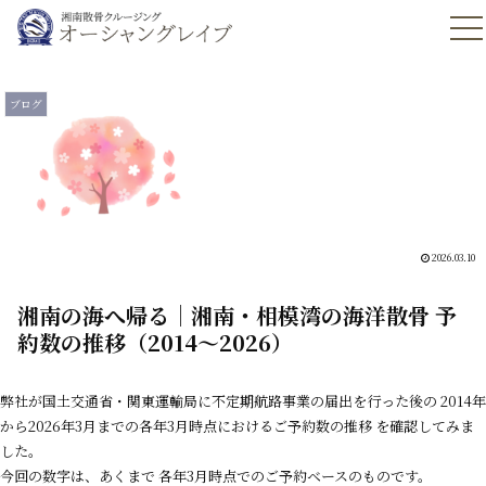
ブログ
2026.03.10
湘南の海へ帰る｜湘南・相模湾の海洋散骨 予
約数の推移（2014〜2026）
弊社が国土交通省・関東運輸局に不定期航路事業の届出を行った後の
2014
年
から
2026
年
3
月までの各年
3
月時点におけるご予約数の推移 を確認してみま
した。
今回の数字は、あくまで
各年3
月時点でのご予約ベースのものです。