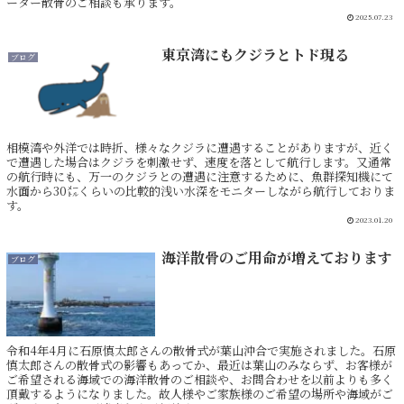
ーター散骨のご相談も承ります。
2025.07.23
東京湾にもクジラとトド現る
ブログ
相模湾や外洋では時折、様々なクジラに遭遇することがありますが、近く
で遭遇した場合はクジラを刺激せず、速度を落として航行します。又通常
の航行時にも、万一のクジラとの遭遇に注意するために、魚群探知機にて
水面から30㍍くらいの比較的浅い水深をモニターしながら航行しておりま
す。
2023.01.20
海洋散骨のご用命が増えております
ブログ
令和4年4月に石原慎太郎さんの散骨式が葉山沖合で実施されました。石原
慎太郎さんの散骨式の影響もあってか、最近は葉山のみならず、お客様が
ご希望される海域での海洋散骨のご相談や、お問合わせを以前よりも多く
頂戴するようになりました。故人様やご家族様のご希望の場所や海域がご