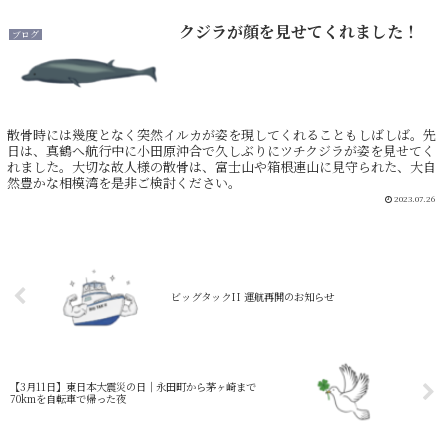
クジラが顔を見せてくれました！
ブログ
散骨時には幾度となく突然イルカが姿を現してくれることもしばしば。先
日は、真鶴へ航行中に小田原沖合で久しぶりにツチクジラが姿を見せてく
れました。大切な故人様の散骨は、富士山や箱根連山に見守られた、大自
然豊かな相模湾を是非ご検討ください。
2023.07.26
ビッグタックII 運航再開のお知らせ
【3月11日】東日本大震災の日｜永田町から茅ヶ崎まで
70kmを自転車で帰った夜