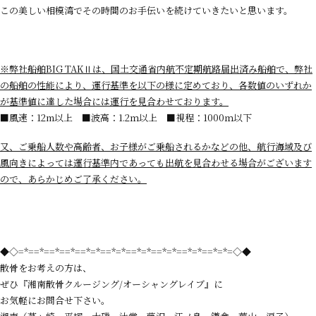
この美しい相模湾でその時間のお手伝いを続けていきたいと思います。
※
弊社船舶
BIG TAK
Ⅱ
は、国土交通省内航不定期航路届出済み船舶で、弊社
の船舶の性能により、運行基準を以下の様に定めており、各数値のいずれか
が基準値に達した場合には運行を見合わせております。
■風速：12m以上 ■波高：1.2ｍ以上 ■視程：1000ｍ以下
又、ご乗船人数や高齢者、お子様がご乗船されるかなどの他、航行海域及び
風向きによっては運行基準内であっても出航を見合わせる場合がございます
ので、あらかじめご了承ください。
◆◇=*==*==*==*==*=*==*=*==*=*==*=*==*=*==*=*=◇◆
散骨をお考えの方は、
ぜひ『湘南散骨クルージング/オーシャングレイブ』に
お気軽にお問合せ下さい。