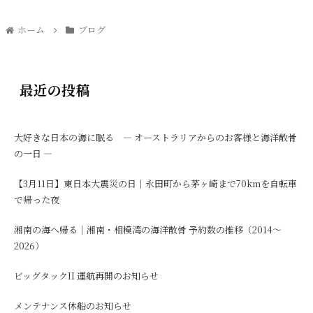
ホーム
ブログ
最近の投稿
大好きな日本の海に眠る ― オーストラリアからのお客様と海洋散骨
の一日 ―
【3月11日】東日本大震災の日｜永田町から茅ヶ崎まで70kmを自転車
で帰った夜
湘南の海へ帰る｜湘南・相模湾の海洋散骨 予約数の推移（2014〜
2026）
ビッグタックII 運航再開のお知らせ
メンテナンス休船のお知らせ