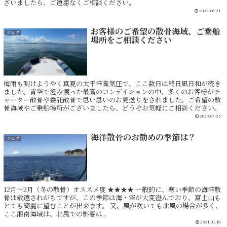
ざいましたら、ご遠慮なくご相談ください。
2022.06.21
お客様のご希望の散骨海域、ご乗船
ブログ
場所をご相談ください
梅雨も明けようやく真夏の太平洋高気圧で、ここ数日は終日凪日和が続き
ました。青空で澄み渡った最高のコンデイションの中、多くのお客様がチ
ャーター散骨や委託散骨で思い思いのお見送りをされました。ご希望の散
骨海域やご乗船場所がございましたら、どうぞお気軽にご相談ください。
2023.07.25
海洋散骨のお勧めの季節は？
ブログ
12月～2月（冬の散骨）オススメ度 ★★★★ 一般的に、寒い季節の海洋散
骨は敬遠されがちですが、この季節は海・空が大変澄んでおり、富士山も
とても綺麗に望むことが出来ます。 又、風が吹いても北風の場合が多く、
ここ湘南海域は、北風での影響は...
2021.01.19