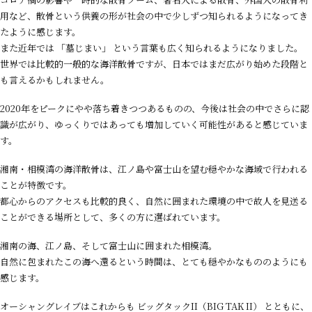
用など、散骨という供養の形が社会の中で少しずつ知られるようになってき
たように感じます。
また近年では 「墓じまい」 という言葉も広く知られるようになりました。
世界では比較的一般的な海洋散骨ですが、日本ではまだ広がり始めた段階と
も言えるかもしれません。
2020
年をピークにやや落ち着きつつあるものの、今後は社会の中でさらに認
識が広がり、ゆっくりではあっても増加していく可能性があると感じていま
す。
湘南・相模湾の海洋散骨は、江ノ島や富士山を望む穏やかな海域で行われる
ことが特徴です。
都心からのアクセスも比較的良く、自然に囲まれた環境の中で故人を見送る
ことができる場所として、多くの方に選ばれています。
湘南の海、江ノ島、そして富士山に囲まれた相模湾。
自然に包まれたこの海へ還るという時間は、とても穏やかなもののようにも
感じます。
オーシャングレイブはこれからも ビッグタック
II
（
BIG TAK II
） とともに、